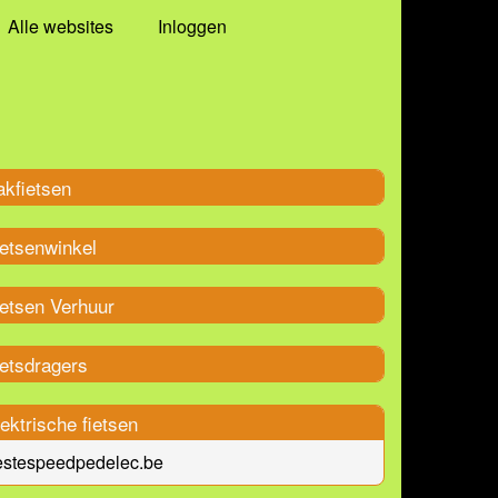
Alle websites
Inloggen
akfietsen
ietsenwinkel
ietsen Verhuur
ietsdragers
ektrische fietsen
estespeedpedelec.be