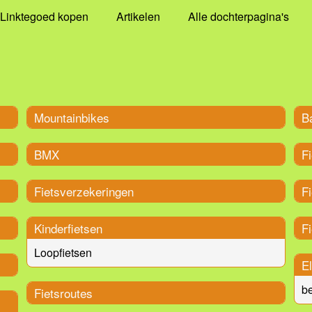
Linktegoed kopen
Artikelen
Alle dochterpagina's
Mountainbikes
B
BMX
F
Fietsverzekeringen
F
Kinderfietsen
F
Loopfietsen
El
b
Fietsroutes