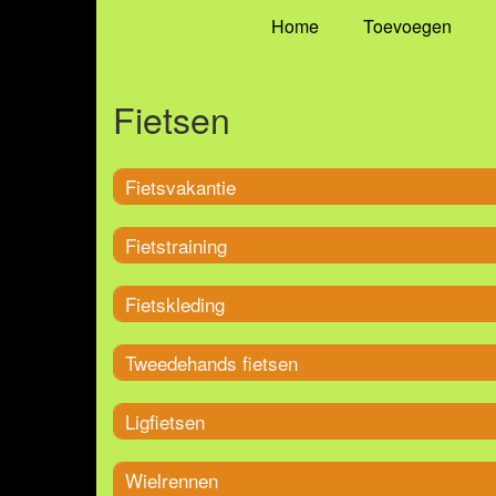
Home
Toevoegen
Fietsen
Fietsvakantie
Fietstraining
Fietskleding
Tweedehands fietsen
Ligfietsen
Wielrennen